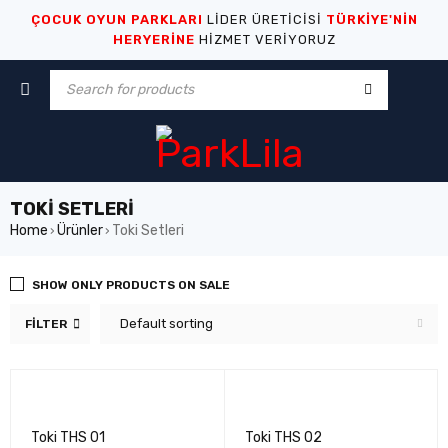
ÇOCUK OYUN PARKLARI
LİDER ÜRETİCİSİ
TÜRKİYE'NİN
HERYERİNE
HİZMET VERİYORUZ
TOKI SETLERI
Home
Ürünler
Toki Setleri
›
›
SHOW ONLY PRODUCTS ON SALE
Default sorting
FILTER
Toki THS 01
Toki THS 02